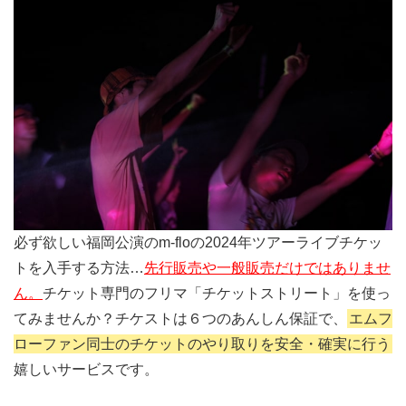
必ず欲しい福岡公演のm-floの2024年ツアーライブチケッ
トを入手する方法…
先行販売や一般販売だけではありませ
ん。
チケット専門のフリマ「チケットストリート」を使っ
てみませんか？チケストは６つのあんしん保証で、
エムフ
ローファン同士のチケットのやり取りを安全・確実に行う
嬉しいサービスです。