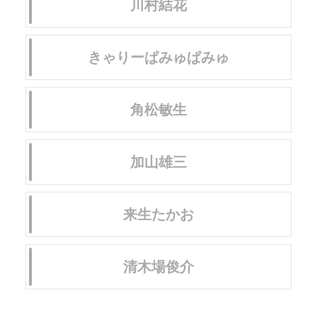
川村結花
きゃりーぱみゅぱみゅ
角松敏生
加山雄三
来生たかお
清木場俊介