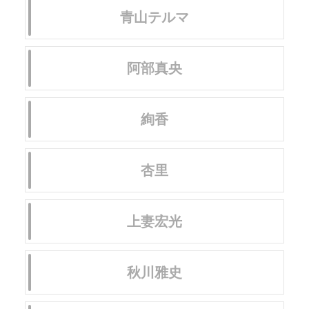
青山テルマ
阿部真央
絢香
杏里
上妻宏光
秋川雅史